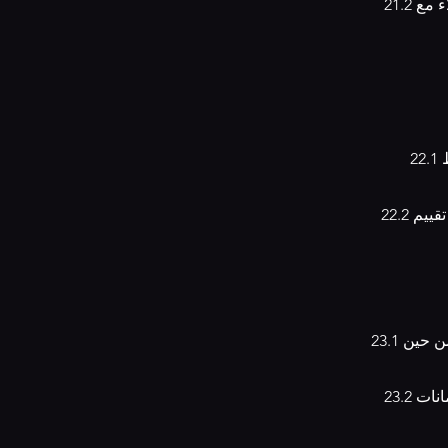
21.2 نحن نلتزم باتباع ممارسات التسويق القانونية والأخلاقية ولن نشارك معلومات العملاء مع
2.1 نشجع العملاء على تقديم تقييمات وآراء حول المنتجات عبر الموقع. ومع ذلك، نحتفظ
2
22.2 يجب على العملاء تقديم تقييماتهم بنية بناءة واحترافية، ونحتفظ بالحق في رفض أي تقييم
23.1 رغم جهودنا المستمرة لضمان دقة المعلومات على الموقع، إلا أنه قد تحدث أخطاء من حين
23.2 يتم تقديم المحتوى "كما هو" دون أي ضمان، سواء صريحًا أو ضمنيًا، بما في ذلك ضمانات