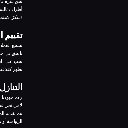
أطراف ثالثة
شكرًا لاهتمامكم بمحل الحلويات. نتمنى لكم تجربة تسوق ممتعة ولذيذة!
16. تقيي
بالحق في حذ
يظهر كتلاعب
17. التن
لآخر. نحن غ
الرواجية أو