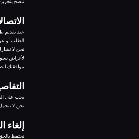
10.2 ننصح بت
8. الاتصا
الطلب أو عر
لأغراض تسوي
موافقتك الص
9. التف
12.1 يجب على
12.2 نحن لا 
10. إلغاء