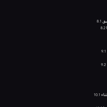
بق
9.1 يجب على العملاء الامتثال لجميع القوانين واللوائح المحلية المتعلقة بشراء واستهلاك
10.1 نحن غير مسؤولين عن أي خسارة أو ضرر ينتج عن استخدام الموقع أو منتجاتنا، باستثناء