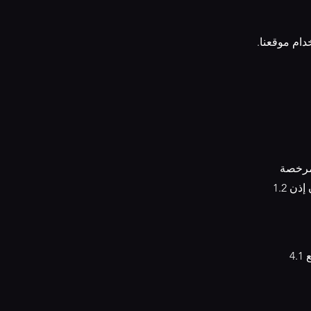
دام موقعنا.
لمرخصة
1.2 يمنع استخدام أو نسخ أو توزيع أو نشر أو بيع أو إعادة إنتاج أي محتوى من الموقع دون إذن
4.1 نحن نلتزم بحماية خصوصية العملاء. يُرجى قراءة سياسة الخصوصية لفهم كيفية جمع