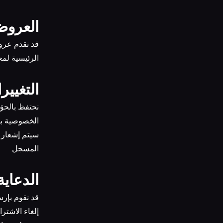
13. الع
الرئيسية لم
14. الت
الخصوصية بش
المسجل
15. الدع
إلغاء الاشت