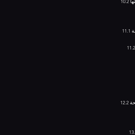
ها
11.1 عند تقديم طلب أو التسجيل على الموقع، قد نرسل لك رسائل إلكترونية تتعلق بالحالة
شارك عناوين البريد الإلكتروني أو المعلومات الشخصية مع أطراف خارجية
حة
دمة أو حجب الوصول إلى الموقع لأي شخص ينتهك هذه